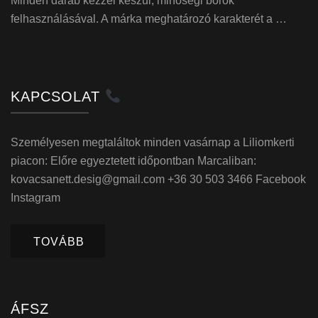
Minden darab kézzel készül, minőségi bőrök
felhasználásával. A márka meghatározó karakterét a …
KAPCSOLAT
Személyesen megtaláltok minden vasárnap a Liliomkerti
piacon: Előre egyeztetett időpontban Marcaliban:
kovacsanett.desig@gmail.com +36 30 503 3466 Facebook
Instagram
TOVÁBB
ÁFSZ