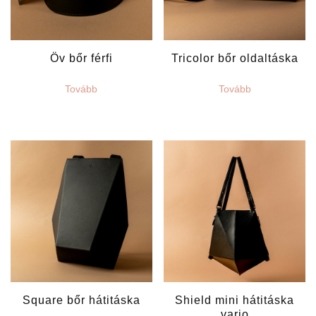
Öv bőr férfi
Tricolor bőr oldaltáska
Tovább
Tovább
Square bőr hátitáska
Shield mini hátitáska
vario