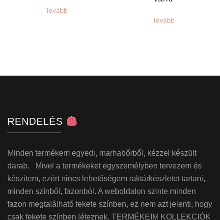
Tovább
Tovább
RENDELÉS
Minden termékem egyedi, marhabőrből, kézzel készült
darab. Mivel a termékeket egyszemélyben tervezem és
készítem, ezért nincs lehetőségem raktárkészletet tartani,
minden színből, fazonból. A weboldalon szinte minden
fazon megtalálható fekete színben, ez nem azt jelenti, hogy
csak fekete színben léteznek. TERMÉKEIM KOLLEKCIÓK