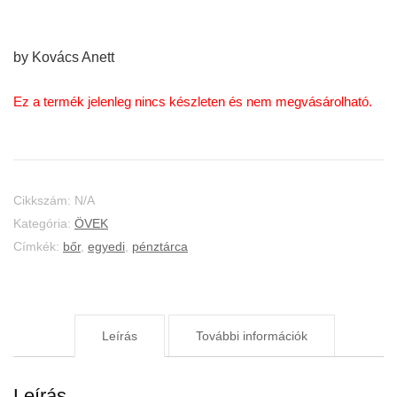
by Kovács Anett
Ez a termék jelenleg nincs készleten és nem megvásárolható.
Cikkszám:
N/A
Kategória:
ÖVEK
Címkék:
bőr
,
egyedi
,
pénztárca
Leírás
További információk
Leírás