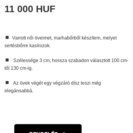
11 000 HUF
Varrott női öveimet, marhabőrből készítem, melyet
sertésbőrre kasírozok.
Szélessége 3 cm, hossza szabadon választott 100 cm-
től 130 cm-ig.
Az övek végét egy végzáró dísz teszi még
elegánsabbá.