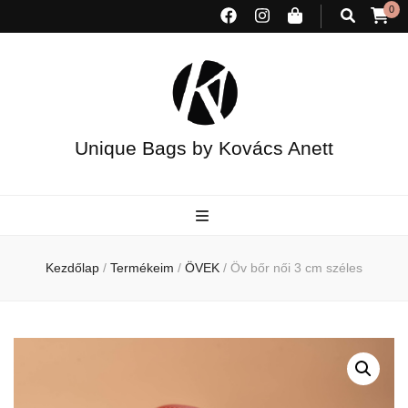
0
Unique Bags by Kovács Anett
Kezdőlap
/
Termékeim
/
ÖVEK
/
Öv bőr női 3 cm széles