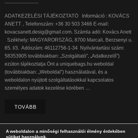
ADATKEZELÉSI TÁJÉKOZTATÓ Információ : KOVÁCS
ANETT , Telefonszám: +36 30 503 3466 E-mail:
kovacsanett.desig@gmail.com. Számla adó: Kovács Anett
Székhely: MAGYARORSZÁG, 8700 Marcali, Berzsenyi u.
65. I/3. Adószám: 46112756-1-34 Nyilvántartási szám:
58353905 továbbiakban: „Szolgáltató”, „Adatkezelő”)
ezúton tájékoztatja Önt a uniquebags.hu weboldal
(továbbiakban: „Weboldal”) használatával, és a
weboldalon nyújtott szolgáltatásokkal kapcsolatos
személyes adatok kezelése körében …
TOVÁBB
A weboldalon a minőségi felhasználói élmény érdekében
sütiket használunk.