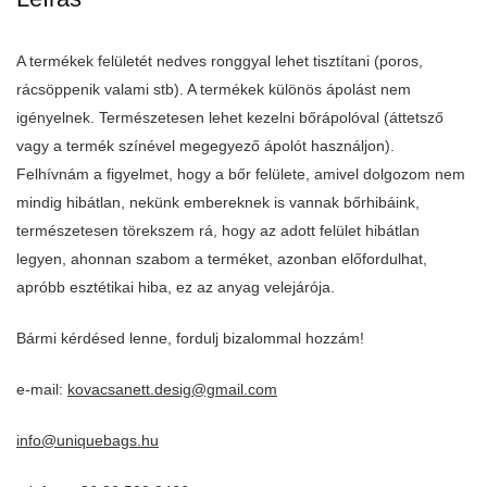
A termékek felületét nedves ronggyal lehet tisztítani (poros,
rácsöppenik valami stb). A termékek különös ápolást nem
igényelnek. Természetesen lehet kezelni bőrápolóval (áttetsző
vagy a termék színével megegyező ápolót használjon).
Felhívnám a figyelmet, hogy a bőr felülete, amivel dolgozom nem
mindig hibátlan, nekünk embereknek is vannak bőrhibáink,
természetesen törekszem rá, hogy az adott felület hibátlan
legyen, ahonnan szabom a terméket, azonban előfordulhat,
apróbb esztétikai hiba, ez az anyag velejárója.
Bármi kérdésed lenne, fordulj bizalommal hozzám!
e-mail:
kovacsanett.desig@gmail.com
info@uniquebags.hu