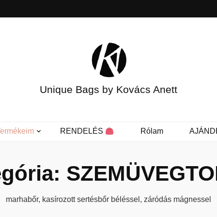
Unique Bags by Kovács Anett
Termékeim
RENDELÉS
Rólam
AJÁND
gória:
SZEMÜVEGTO
marhabőr, kasírozott sertésbőr béléssel, záródás mágnessel