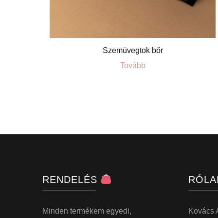
Szemüvegtok bőr
Tovább
RENDELÉS
RÓLA
Minden termékem egyedi,
Kovács 