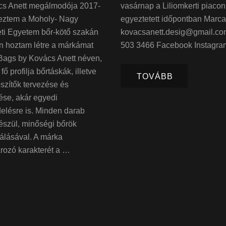
cs Anett megálmodója 2017-
vasárnap a Liliomkerti piacon
eztem a Moholy- Nagy
egyeztetett időpontban Marca
ti Egyetem bőr-kötő szakán
kovacsanett.desig@gmail.co
n hoztam létre a márkámat
503 3466 Facebook Instagra
Bags by Kovács Anett néven,
ő profilja bőrtáskák, illetve
TOVÁBB
szítők tervezése és
zése, akár egyedi
elésre is. Minden darab
észül, minőségi bőrök
álásával. A márka
rozó karakterét a …