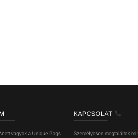
M
KAPCSOLAT
Anett vagyok a Unique Bags
Személyesen megtaláltok mi