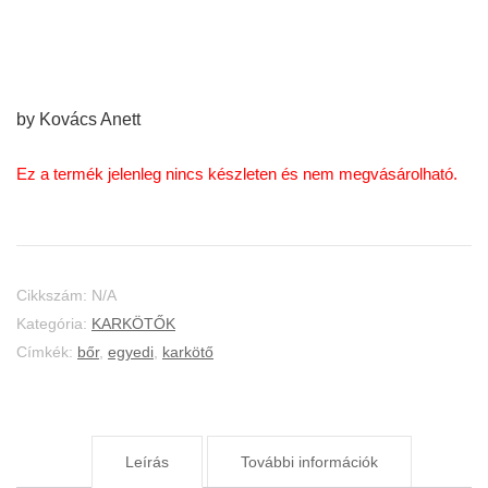
by Kovács Anett
Ez a termék jelenleg nincs készleten és nem megvásárolható.
Cikkszám:
N/A
Kategória:
KARKÖTŐK
Címkék:
bőr
,
egyedi
,
karkötő
Leírás
További információk