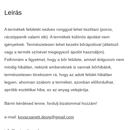
Leírás
A termékek felületét nedves ronggyal lehet tisztítani (poros,
rácsöppenik valami stb). A termékek különös ápolást nem
igényelnek. Természetesen lehet kezelni bőrápolóval (áttetsző
vagy a termék színével megegyező ápolót használjon).
Felhívnám a figyelmet, hogy a bőr felülete, amivel dolgozom nem
mindig hibátlan, nekünk embereknek is vannak bőrhibáink,
természetesen törekszem rá, hogy az adott felület hibátlan
legyen, ahonnan szabom a terméket, azonban előfordulhat,
apróbb esztétikai hiba, ez az anyag velejárója.
Bármi kérdésed lenne, fordulj bizalommal hozzám!
e-mail:
kovacsanett.desig@gmail.com