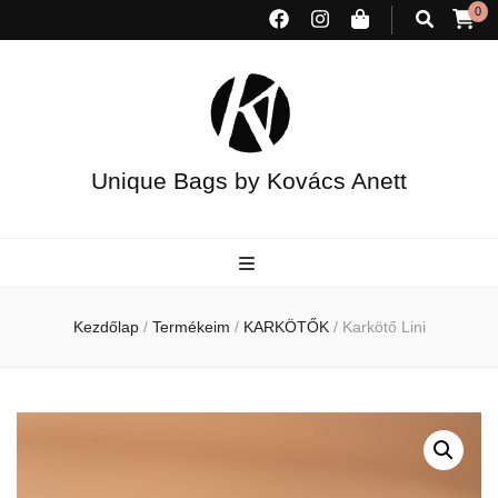
0
Unique Bags by Kovács Anett
Kezdőlap
/
Termékeim
/
KARKÖTŐK
/
Karkötő Lini