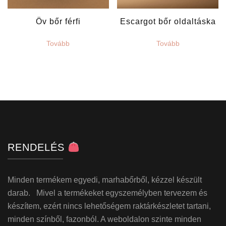
Öv bőr férfi
Escargot bőr oldaltáska
Tovább
Tovább
RENDELÉS
Minden termékem egyedi, marhabőrből, kézzel készült
darab. Mivel a termékeket egyszemélyben tervezem és
készítem, ezért nincs lehetőségem raktárkészletet tartani,
minden színből, fazonból. A weboldalon szinte minden