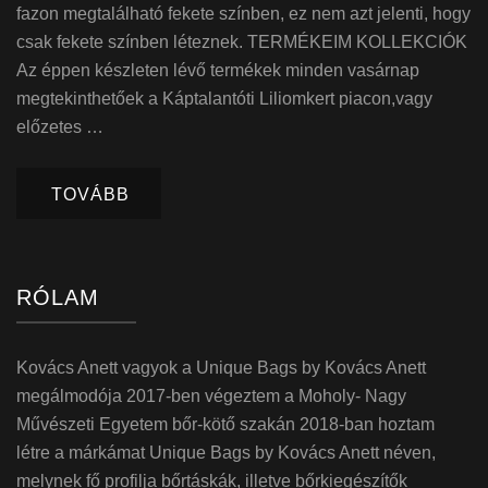
fazon megtalálható fekete színben, ez nem azt jelenti, hogy
csak fekete színben léteznek. TERMÉKEIM KOLLEKCIÓK
Az éppen készleten lévő termékek minden vasárnap
megtekinthetőek a Káptalantóti Liliomkert piacon,vagy
előzetes …
TOVÁBB
RÓLAM
Kovács Anett vagyok a Unique Bags by Kovács Anett
megálmodója 2017-ben végeztem a Moholy- Nagy
Művészeti Egyetem bőr-kötő szakán 2018-ban hoztam
létre a márkámat Unique Bags by Kovács Anett néven,
melynek fő profilja bőrtáskák, illetve bőrkiegészítők