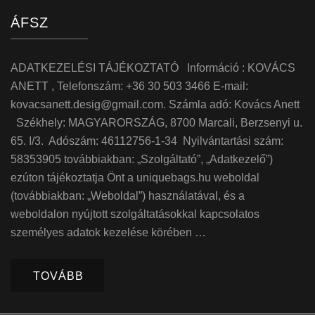
ÁFSZ
ADATKEZELÉSI TÁJÉKOZTATÓ Információ : KOVÁCS
ANETT , Telefonszám: +36 30 503 3466 E-mail:
kovacsanett.desig@gmail.com. Számla adó: Kovács Anett
Székhely: MAGYARORSZÁG, 8700 Marcali, Berzsenyi u.
65. I/3. Adószám: 46112756-1-34 Nyilvántartási szám:
58353905 továbbiakban: „Szolgáltató”, „Adatkezelő”)
ezúton tájékoztatja Önt a uniquebags.hu weboldal
(továbbiakban: „Weboldal”) használatával, és a
weboldalon nyújtott szolgáltatásokkal kapcsolatos
személyes adatok kezelése körében …
TOVÁBB