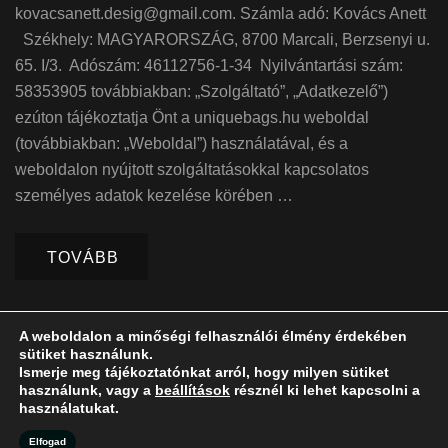
kovacsanett.desig@gmail.com. Számla adó: Kovács Anett
Székhely: MAGYARORSZÁG, 8700 Marcali, Berzsenyi u.
65. I/3. Adószám: 46112756-1-34 Nyilvántartási szám:
58353905 továbbiakban: „Szolgáltató”, „Adatkezelő”)
ezúton tájékoztatja Önt a uniquebags.hu weboldal
(továbbiakban: „Weboldal”) használatával, és a
weboldalon nyújtott szolgáltatásokkal kapcsolatos
személyes adatok kezelése körében …
TOVÁBB
A weboldalon a minőségi felhasználói élmény érdekében
sütiket használunk.
Ismerje meg tájékoztatónkat arról, hogy milyen sütiket
használunk, vagy a
beállítások
résznél ki lehet kapcsolni a
használatukat.
2026Szerzői jog
Unique Bags by Kovács Anett
.
Blossom Pretty |
Fejlesztette
Blossom Themes
.Készítette:
WordPress
.
Elfogad