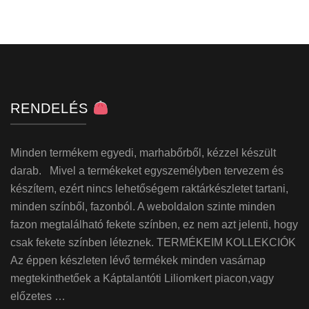
RENDELÉS
Minden termékem egyedi, marhabőrből, kézzel készült
darab. Mivel a termékeket egyszemélyben tervezem és
készítem, ezért nincs lehetőségem raktárkészletet tartani,
minden színből, fazonból. A weboldalon szinte minden
fazon megtalálható fekete színben, ez nem azt jelenti, hogy
csak fekete színben léteznek. TERMÉKEIM KOLLEKCIÓK
Az éppen készleten lévő termékek minden vasárnap
megtekinthetőek a Káptalantóti Liliomkert piacon,vagy
előzetes …