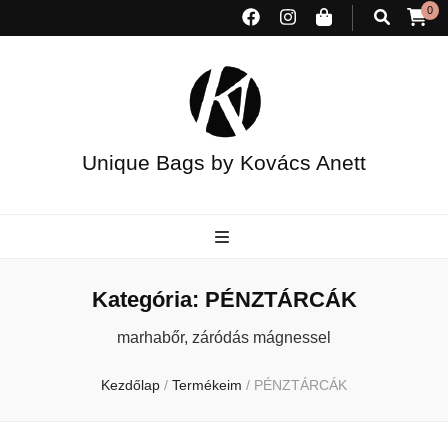
0
Unique Bags by Kovács Anett
Kategória:
PÉNZTÁRCÁK
marhabőr, záródás mágnessel
Kezdőlap
/
Termékeim
/
PÉNZTÁRCÁK