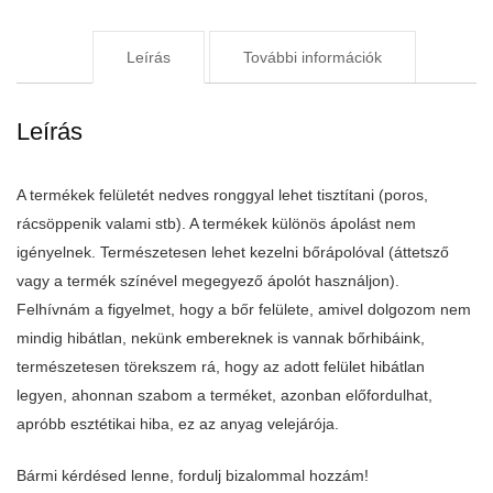
Leírás
További információk
Leírás
A termékek felületét nedves ronggyal lehet tisztítani (poros,
rácsöppenik valami stb). A termékek különös ápolást nem
igényelnek. Természetesen lehet kezelni bőrápolóval (áttetsző
vagy a termék színével megegyező ápolót használjon).
Felhívnám a figyelmet, hogy a bőr felülete, amivel dolgozom nem
mindig hibátlan, nekünk embereknek is vannak bőrhibáink,
természetesen törekszem rá, hogy az adott felület hibátlan
legyen, ahonnan szabom a terméket, azonban előfordulhat,
apróbb esztétikai hiba, ez az anyag velejárója.
Bármi kérdésed lenne, fordulj bizalommal hozzám!