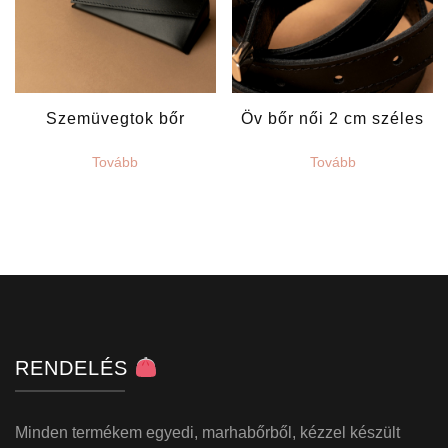
Szemüvegtok bőr
Öv bőr női 2 cm széles
Tovább
Tovább
RENDELÉS
Minden termékem egyedi, marhabőrből, kézzel készült