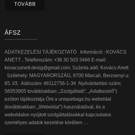
TOVÁBB
ÁFSZ
ADATKEZELÉSI TÁJÉKOZTATÓ Információ : KOVÁCS
ANETT , Telefonszám: +36 30 503 3466 E-mail:
kovacsanett.desig@gmail.com. Számla adó: Kovács Anett
Székhely: MAGYARORSZÁG, 8700 Marcali, Berzsenyi u.
65. I/3. Adószám: 46112756-1-34 Nyilvántartási szám:
58353905 továbbiakban: „Szolgáltató”, „Adatkezelő”)
ezúton tájékoztatja Önt a uniquebags.hu weboldal
(továbbiakban: „Weboldal”) használatával, és a
weboldalon nyújtott szolgáltatásokkal kapcsolatos
személyes adatok kezelése körében …