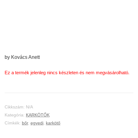
by Kovács Anett
Ez a termék jelenleg nincs készleten és nem megvásárolható.
Cikkszám:
N/A
Kategória:
KARKÖTŐK
Címkék:
bőr
,
egyedi
,
karkötő