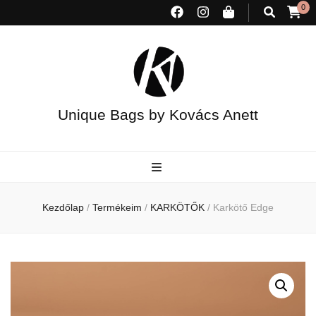
0
Unique Bags by Kovács Anett
Kezdőlap
/
Termékeim
/
KARKÖTŐK
/
Karkötő Edge