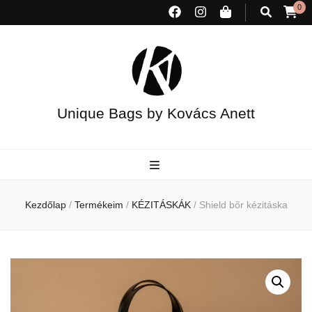
0
Unique Bags by Kovács Anett
Kezdőlap
/
Termékeim
/
KÉZITÁSKÁK
/
Shield bőr kézitáska