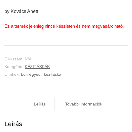
by Kovács Anett
Ez a termék jelenleg nincs készleten és nem megvásárolható.
Cikkszám:
N/A
Kategória:
KÉZITÁSKÁK
Címkék:
bőr
,
egyedi
,
kézitáska
Leírás
További információk
Leírás