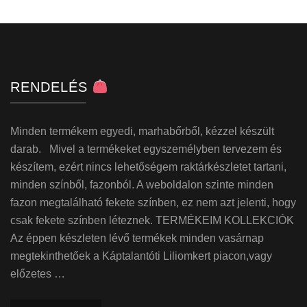
RENDELÉS
Minden termékem egyedi, marhabőrből, kézzel készült
darab. Mivel a termékeket egyszemélyben tervezem és
készítem, ezért nincs lehetőségem raktárkészletet tartani,
minden színből, fazonból. A weboldalon szinte minden
fazon megtalálható fekete színben, ez nem azt jelenti, hogy
csak fekete színben léteznek. TERMÉKEIM KOLLEKCIÓK
Az éppen készleten lévő termékek minden vasárnap
megtekinthetőek a Káptalantóti Liliomkert piacon,vagy
előzetes …