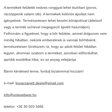
A termékek felületét nedves ronggyal lehet tisztítani (poros,
rácsöppenik valami stb). A termékek különös ápolást nem
igényelnek. Természetesen lehet kezelni bőrápolóval (áttetsző
vagy a termék színével megegyező ápolót használjon).
Felhívnám a figyelmet, hogy a bőr felülete, amivel dolgozom nem
mindig hibátlan, nekünk embereknek is vannak bőrhibáink,
természetesen törekszem rá, hogy az adott felület hibátlan
legyen, ahonnan szabom a terméket, azonban előfordulhat,
apróbb esztétikai hiba, ez az anyag velejárója.
Bármi kérdésed lenne, fordulj bizalommal hozzám!
e-mail:
kovacsanett.desig@gmail.com
info@uniquebags.hu
telefon: +36 30 503 3466