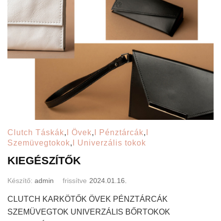
Clutch Táskák
,
I Övek
,
I Pénztárcák
,
I
Szemüvegtokok
,
I Univerzális tokok
KIEGÉSZÍTŐK
Készítő:
admin
frissítve
2024.01.16.
CLUTCH KARKÖTŐK ÖVEK PÉNZTÁRCÁK
SZEMÜVEGTOK UNIVERZÁLIS BŐRTOKOK