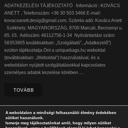
ADATKEZELÉSI TÁJÉKOZTATÓ Információ : KOVÁCS
ANETT , Telefonszám: +36 30 503 3466 E-mail:
kovacsanett.desig@gmail.com. Számla adó: Kovács Anett
Székhely: MAGYARORSZÁG, 8700 Marcali, Berzsenyi u.
65. I/3. Adószám: 46112756-1-34 Nyilvántartási szám:
58353905 továbbiakban: „Szolgáltató”, „Adatkezelő”)
ezúton tájékoztatja Önt a uniquebags.hu weboldal
(továbbiakban: „Weboldal”) használatával, és a
weboldalon nyújtott szolgáltatásokkal kapcsolatos
személyes adatok kezelése körében …
TOVÁBB
A weboldalon a minőségi felhasználói élmény érdekében
sütiket használunk.
Ismerje meg tájékoztatónkat arról, hogy milyen sütiket