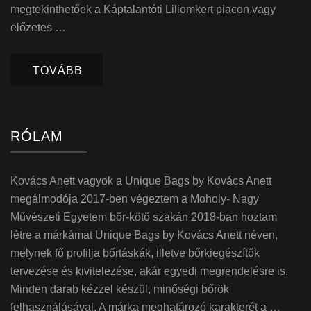
megtekinthetőek a Káptalantóti Liliomkert piacon,vagy
előzetes …
TOVÁBB
RÓLAM
Kovács Anett vagyok a Unique Bags by Kovács Anett
megálmodója 2017-ben végeztem a Moholy- Nagy
Művészeti Egyetem bőr-kötő szakán 2018-ban hoztam
létre a márkámat Unique Bags by Kovács Anett néven,
melynek fő profilja bőrtáskák, illetve bőrkiegészítők
tervezése és kivitelezése, akár egyedi megrendelésre is.
Minden darab kézzel készül, minőségi bőrök
felhasználásával. A márka meghatározó karakterét a …