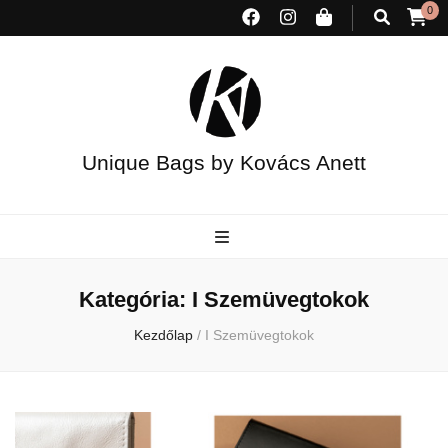
0
Unique Bags by Kovács Anett
Kategória:
I Szemüvegtokok
Kezdőlap
/
I Szemüvegtokok